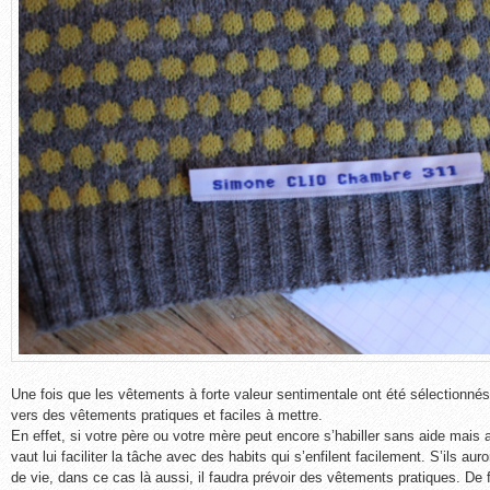
Une fois que les vêtements à forte valeur sentimentale ont été sélectionnés,
vers des vêtements pratiques et faciles à mettre.
En effet, si votre père ou votre mère peut encore s’habiller sans aide mais 
vaut lui faciliter la tâche avec des habits qui s’enfilent facilement. S’ils auro
de vie, dans ce cas là aussi, il faudra prévoir des vêtements pratiques. De