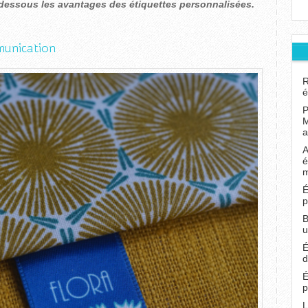
-dessous les avantages des étiquettes personnalisées.
munication
R
é
P
M
a
A
é
É
p
B
u
É
d
É
p
L