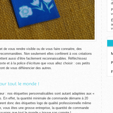
d
P
v
É
a
v
t de vous rendre visible ou de vous faire connaitre, des
M
nt recommandées. Non seulement elles confèrent à vos créations
ettent aussi d’être facilement reconnaissables. Réfléchissez
P
te et à la police d’écriture que vous allez choisir : ces petits
ront de vous différencier des autres.
F
our tout le monde !
peur : nos étiquettes personnalisables sont autant adaptées aux «
es. En effet, la quantité minimale de commande démarre à 20
urent donc des étiquettes logo de qualité professionnelle même
re, vous êtes une grosse entreprise, la quantité de commande
assurons que tout le monde y trouve son compte !