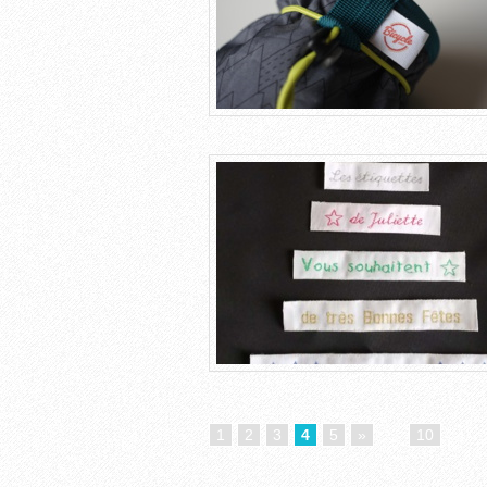
1
2
3
4
5
»
...
10